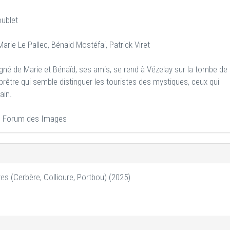
oublet
arie Le Pallec, Bénaid Mostéfai, Patrick Viret
gné de Marie et Bénaïd, ses amis, se rend à Vézelay sur la tombe de
prêtre qui semble distinguer les touristes des mystiques, ceux qui
ain.
e, Forum des Images
 (Cerbère, Collioure, Portbou) (2025)