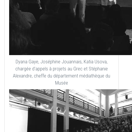
Dyana Gaye, Joséphine Jouannais, Katia Usova,
chargée d'appels à projets au Grec et Stéphanie
Alexandre, cheffe du département médiathèque du
Musée