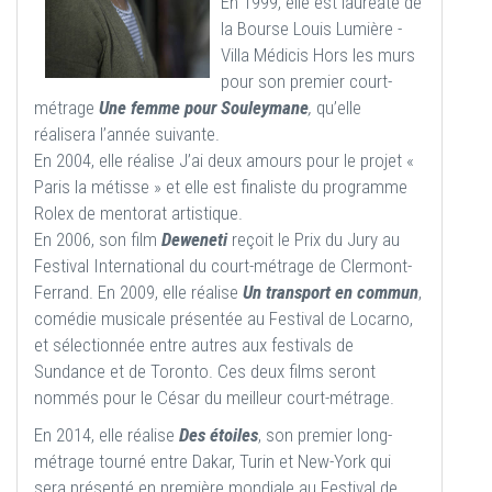
En 1999, elle est lauréate de
la Bourse Louis Lumière -
Villa Médicis Hors les murs
pour son premier court-
métrage
Une femme pour Souleymane
,
qu’elle
réalisera l’année suivante.
En 2004, elle réalise J’ai deux amours pour le projet «
Paris la métisse » et elle est finaliste du programme
Rolex de mentorat artistique.
En 2006, son film
Deweneti
reçoit le Prix du Jury au
Festival International du court-métrage de Clermont-
Ferrand. En 2009, elle réalise
Un transport en commun
,
comédie musicale présentée au Festival de Locarno,
et sélectionnée entre autres aux festivals de
Sundance et de Toronto. Ces deux films seront
nommés pour le César du meilleur court-métrage.
En 2014, elle réalise
Des étoiles
, son premier long-
métrage tourné entre Dakar, Turin et New-York qui
sera présenté en première mondiale au Festival de