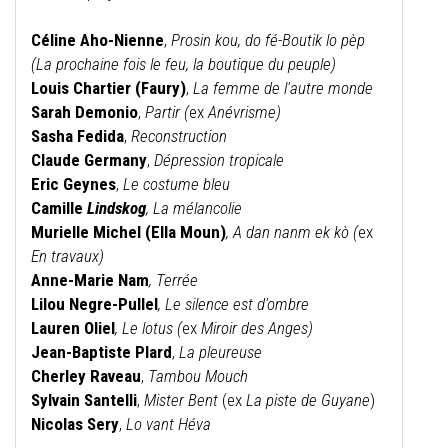
Céline Aho-Nienne
,
Prosin kou, do fé-Boutik lo pèp
(La prochaine fois le feu, la boutique du peuple)
Louis Chartier (Faury)
,
La femme de l'autre monde
Sarah Demonio
,
Partir
(
ex
Anévrisme)
Sasha Fedida
,
Reconstruction
Claude Germany
,
Dépression tropicale
Eric Geynes
,
Le costume bleu
Camille
Lindskog
,
La mélancolie
Murielle Michel (Ella Moun)
,
A dan nanm ek kò (
ex
En travaux)
Anne-Marie Nam
,
Terrée
Lilou Negre-Pullel
,
Le silence est d'ombre
Lauren Oliel
, Le lotus (
ex
Miroir des Anges)
Jean-Baptiste Plard
,
La pleureuse
Cherley Raveau
,
Tambou Mouch
Sylvain Santelli
,
Mister Bent
(ex
La piste de Guyane
)
Nicolas Sery
,
Lo vant Héva