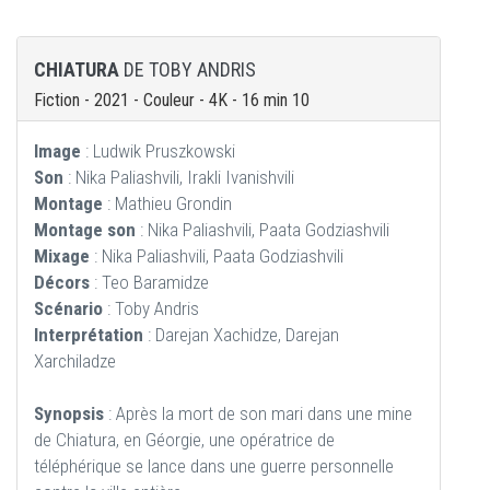
CHIATURA
DE TOBY ANDRIS
Fiction - 2021 - Couleur - 4K - 16 min 10
Image
: Ludwik Pruszkowski
Son
: Nika Paliashvili, Irakli Ivanishvili
Montage
: Mathieu Grondin
Montage son
: Nika Paliashvili, Paata Godziashvili
Mixage
: Nika Paliashvili, Paata Godziashvili
Décors
: Teo Baramidze
Scénario
: Toby Andris
Interprétation
: Darejan Xachidze, Darejan
Xarchiladze
Synopsis
: Après la mort de son mari dans une mine
de Chiatura, en Géorgie, une opératrice de
téléphérique se lance dans une guerre personnelle