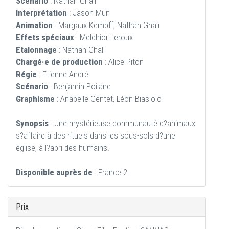
Scénario
: Nathan Ghali
Interprétation
: Jason Mün
Animation
: Margaux Kempff, Nathan Ghali
Effets spéciaux
: Melchior Leroux
Etalonnage
: Nathan Ghali
Chargé·e de production
: Alice Piton
Régie
: Etienne André
Scénario
: Benjamin Poilane
Graphisme
: Anabelle Gentet, Léon Biasiolo
Synopsis
: Une mystérieuse communauté d?animaux
s?affaire à des rituels dans les sous-sols d?une
église, à l?abri des humains.
Disponible auprès de
: France 2
Prix