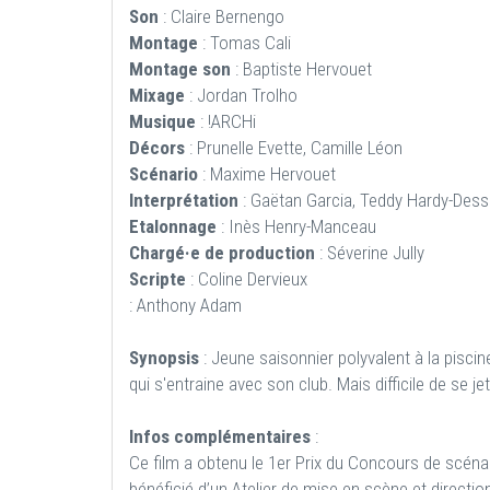
Son
: Claire Bernengo
Montage
: Tomas Cali
Montage son
: Baptiste Hervouet
Mixage
: Jordan Trolho
Musique
: !ARCHi
Décors
: Prunelle Evette, Camille Léon
Scénario
: Maxime Hervouet
Interprétation
: Gaëtan Garcia, Teddy Hardy-Dess
Etalonnage
: Inès Henry-Manceau
Chargé·e de production
: Séverine Jully
Scripte
: Coline Dervieux
: Anthony Adam
Synopsis
: Jeune saisonnier polyvalent à la pisci
qui s'entraine avec son club. Mais difficile de se je
Infos complémentaires
:
Ce film a obtenu le 1er Prix du Concours de scénari
bénéficié d’un Atelier de mise en scène et direct