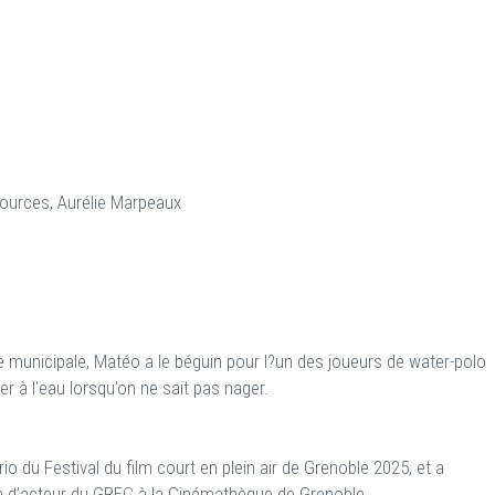
ources, Aurélie Marpeaux
ne municipale, Matéo a le béguin pour l?un des joueurs de water-polo
ter à l'eau lorsqu'on ne sait pas nager.
o du Festival du film court en plein air de Grenoble 2025, et a
ion d’acteur du GREC à la Cinémathèque de Grenoble.