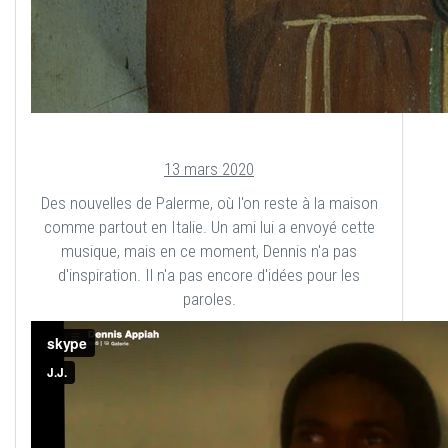
13 mars 2020
Des nouvelles de Palerme, où l'on reste à la maison
comme partout en Italie. Un ami lui a envoyé cette
musique, mais en ce moment, Dennis n'a pas
d'inspiration. Il n'a pas encore d'idées pour les
paroles.