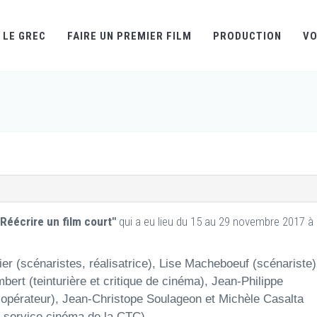
LE GREC
FAIRE UN PREMIER FILM
PRODUCTION
VO
"Réécrire un film court"
qui a eu lieu du 15 au 29 novembre 2017 à
er (scénaristes, réalisatrice), Lise Macheboeuf (scénariste)
bert (teinturière et critique de cinéma), Jean-Philippe
 opérateur), Jean-Christope Soulageon et Michèle Casalta
u service cinéma de la CTC).