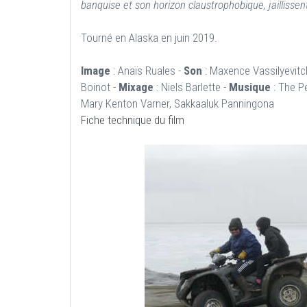
banquise et son horizon claustrophobique, jaillissent 
Tourné en Alaska en juin 2019.
Image
: Anaïs Ruales -
Son
: Maxence Vassilyevitc
Boinot -
Mixage
: Niels Barlette -
Musique
: The P
Mary Kenton Varner, Sakkaaluk Panningona
Fiche technique du film