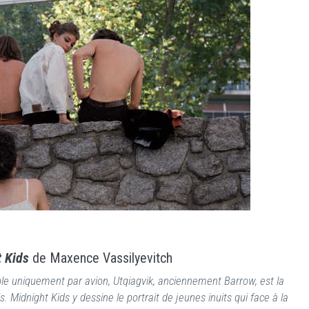
t Kids
de Maxence Vassilyevitch
ble uniquement par avion, Utqiagvik, anciennement Barrow, est la
s. Midnight Kids y dessine le portrait de jeunes inuits qui face à la