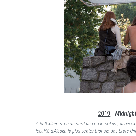
2019
-
Midnigh
À 550 kilomètres au nord du cercle polaire, accessi
localité d’Alaska la plus septentrionale des Etats-Uni