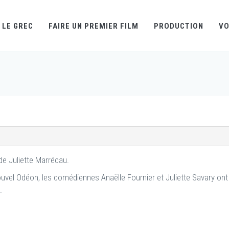
LE GREC
FAIRE UN PREMIER FILM
PRODUCTION
VO
de Juliette Marrécau.
uvel Odéon, les comédiennes Anaëlle Fournier et Juliette Savary ont
m.