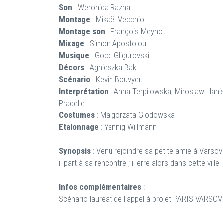
Son
: Weronica Razna
Montage
: Mikaël Vecchio
Montage son
: François Meynot
Mixage
: Simon Apostolou
Musique
: Goce Gligurovski
Décors
: Agnieszka Bak
Scénario
: Kevin Bouvyer
Interprétation
: Anna Terpilowska, Miroslaw Hani
Pradelle
Costumes
: Malgorzata Glodowska
Etalonnage
: Yannig Willmann
Synopsis
: Venu rejoindre sa petite amie à Varsov
il part à sa rencontre ; il erre alors dans cette vill
Infos complémentaires
:
Scénario lauréat de l'appel à projet PARIS-VARSO