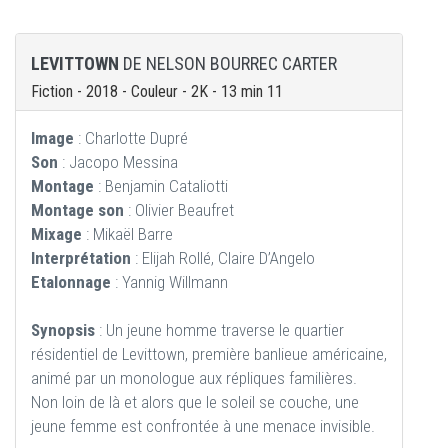
LEVITTOWN
DE NELSON BOURREC CARTER
Fiction - 2018 - Couleur - 2K - 13 min 11
Image
: Charlotte Dupré
Son
: Jacopo Messina
Montage
: Benjamin Cataliotti
Montage son
: Olivier Beaufret
Mixage
: Mikaël Barre
Interprétation
: Elijah Rollé, Claire D’Angelo
Etalonnage
: Yannig Willmann
Synopsis
: Un jeune homme traverse le quartier
résidentiel de Levittown, première banlieue américaine,
animé par un monologue aux répliques familières.
Non loin de là et alors que le soleil se couche, une
jeune femme est confrontée à une menace invisible.