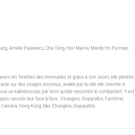
ung, Amélie Paulewicz, Cha Tong, Hon Man ki, Mandy Ho Pui-man,
ravers les fenêtres des immeubles et grâce à son zoom, elle pénètre
tarde sur des visages inconnus, avalée par la ville elle cherche à
ouvé un kaléidoscope par terre qu’elle rencontre le combattant. Il est
oques raconte leur face-à-face : Etrangère, Disparaître, Fantôme,
améra, Hong Kong, Mer, Etrangère, Disparaître…