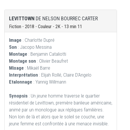
LEVITTOWN
DE NELSON BOURREC CARTER
Fiction - 2018 - Couleur - 2K - 13 min 11
Image
: Charlotte Dupré
Son
: Jacopo Messina
Montage
: Benjamin Cataliotti
Montage son
: Olivier Beaufret
Mixage
: Mikaël Barre
Interprétation
: Elijah Rollé, Claire D’Angelo
Etalonnage
: Yannig Willmann
Synopsis
: Un jeune homme traverse le quartier
résidentiel de Levittown, première banlieue américaine,
animé par un monologue aux répliques familières.
Non loin de là et alors que le soleil se couche, une
jeune femme est confrontée à une menace invisible.