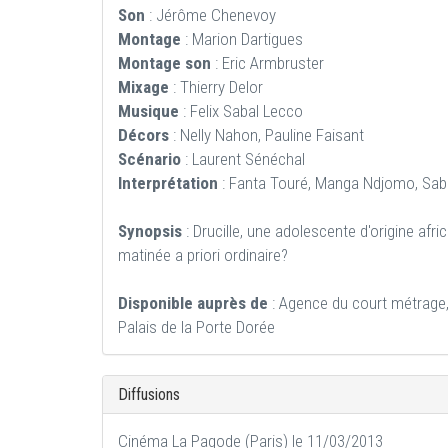
Son
: Jérôme Chenevoy
Montage
: Marion Dartigues
Montage son
: Eric Armbruster
Mixage
: Thierry Delor
Musique
: Felix Sabal Lecco
Décors
: Nelly Nahon, Pauline Faisant
Scénario
: Laurent Sénéchal
Interprétation
: Fanta Touré, Manga Ndjomo, Sab
Synopsis
: Drucille, une adolescente d'origine afr
matinée a priori ordinaire?
Disponible auprès de
: Agence du court métrage,
Palais de la Porte Dorée
Diffusions
Cinéma La Pagode (Paris) le 11/03/2013