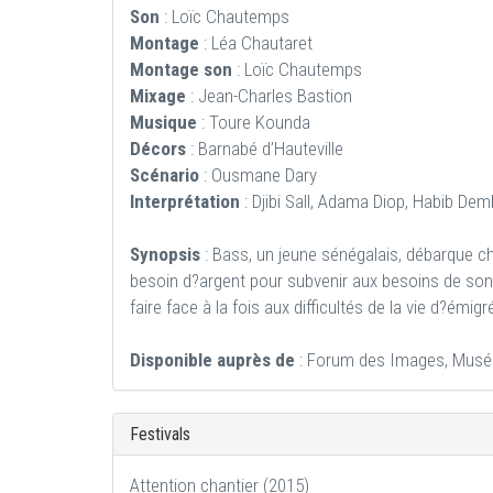
Son
: Loïc Chautemps
Montage
: Léa Chautaret
Montage son
: Loïc Chautemps
Mixage
: Jean-Charles Bastion
Musique
: Toure Kounda
Décors
: Barnabé d’Hauteville
Scénario
: Ousmane Dary
Interprétation
: Djibi Sall, Adama Diop, Habib Dem
Synopsis
: Bass, un jeune sénégalais, débarque chez
besoin d?argent pour subvenir aux besoins de son 
faire face à la fois aux difficultés de la vie d?émig
Disponible auprès de
: Forum des Images, Musée n
Festivals
Attention chantier (2015)