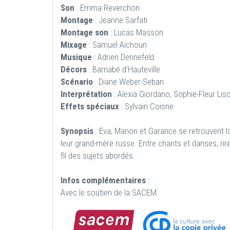
Son
: Emma Reverchon
Montage
: Jeanne Sarfati
Montage son
: Lucas Masson
Mixage
: Samuel Aïchoun
Musique
: Adrien Dennefeld
Décors
: Barnabé d’Hauteville
Scénario
: Diane Weber-Seban
Interprétation
: Alexia Giordano, Sophie-Fleur Li
Effets spéciaux
: Sylvain Coisne
Synopsis
: Eva, Manon et Garance se retrouvent la 
leur grand-mère russe. Entre chants et danses, rires
fil des sujets abordés.
Infos complémentaires
:
Avec le soutien de la SACEM