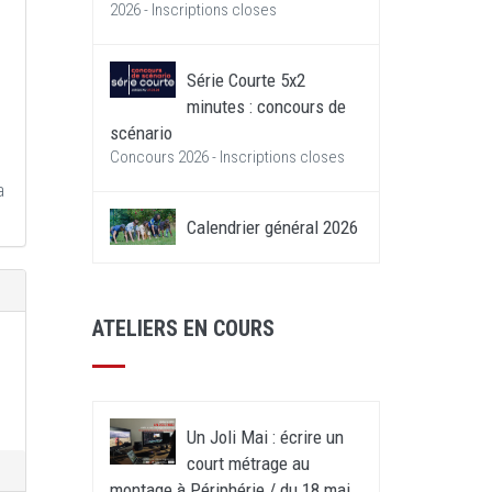
2026 - Inscriptions closes
Série Courte 5x2
minutes : concours de
scénario
Concours 2026 - Inscriptions closes
a
Calendrier général 2026
ATELIERS EN COURS
Un Joli Mai : écrire un
court métrage au
montage à Périphérie / du 18 mai