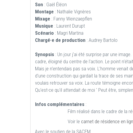
Son
: Gaël Éléon
Montage
: Nathalie Vignères
Mixage
: Fanny Weinzaepflen
Musique
: Laurent Durupt
Scénario
: Magri Martina
Chargé·e de production
: Audrey Bartolo
Synopsis
: Un jour j'ai été surprise par une image.
cadre, éloigné du centre de l'action. Le point n'étai
Mais je n'entendais pas sa voix. L'homme venait de l
d'une construction qui gardait la trace de ses mains
voulais retrouver sa voix. La route témoigne encor
Qu'est-ce qu'il attendait de moi ' Peut être, simple
Infos complémentaires
:
Film réalisé dans le cadre de la r
Voir le
carnet de résidence en lig
Avec le soutien de la SACEM