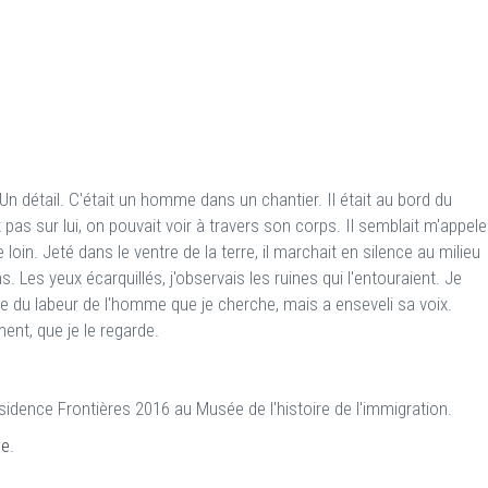
 Un détail. C'était un homme dans un chantier. Il était au bord du
t pas sur lui, on pouvait voir à travers son corps. Il semblait m'appele
oin. Jeté dans le ventre de la terre, il marchait en silence au milieu
. Les yeux écarquillés, j'observais les ruines qui l'entouraient. Je
e du labeur de l'homme que je cherche, mais a enseveli sa voix.
ment, que je le regarde.
ésidence Frontières 2016 au Musée de l'histoire de l'immigration.
ne
.