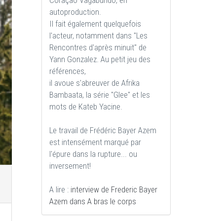
Coraçao Vagabundo, en
autoproduction.
Il fait également quelquefois
l'acteur, notamment dans "Les
Rencontres d'après minuit" de
Yann Gonzalez. Au petit jeu des
références,
il avoue s'abreuver de Afrika
Bambaata, la série "Glee" et les
mots de Kateb Yacine.
Le travail de Frédéric Bayer Azem
est intensément marqué par
l'épure dans la rupture... ou
inversement!
A lire :
interview de Frederic Bayer
Azem dans A bras le corps